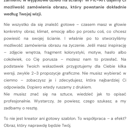
zamienić w wyjątkowe dzieło na ścianę? W Pic-Art dajemy Ci
możliwość zamówienia obrazu, który powstanie dokładnie
według Twojej wizji.
Nie wszystko da się znaleźć gotowe – czasem masz w głowie
konkretny obraz, klimat, emocję albo po prostu coś, co chcesz
powiesić na swojej ścianie. I właśnie po to stworzyliśmy
możliwość zamówienia obrazu na życzenie. Jeśli masz inspirację
– zdjęcie wnętrza, fragment kolorystyki, motyw, hasło albo
cokolwiek, co Cię porusza – możesz nam to przesłać. Na
podstawie Twoich wskazówek przygotujemy dla Ciebie kilka
wersji, zwykle 2–3 propozycje graficzne. Nie musisz wybierać w
ciemno – zobaczysz je i zdecydujesz, która najbardziej Ci
odpowiada. Dopiero wtedy ruszamy z drukiem.
Nie musisz znać się na sztuce, wiedzieć jak to opisać
profesjonalnie. Wystarczy, że powiesz, czego szukasz, a my
zadbamy o resztę.
To nie jest kreator ani gotowy szablon. To współpraca – a efekt?
Obraz, który naprawdę będzie Twój.