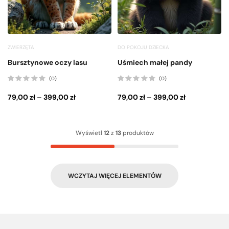
ZWIERZĘTA
DO POKOJU DZIECKA
Bursztynowe oczy lasu
Uśmiech małej pandy
(0)
(0)
Oceniono
Oceniono
0
0
79,00
zł
–
399,00
zł
79,00
zł
–
399,00
zł
na
na
5
5
Wyświetl
12
z
13
produktów
WCZYTAJ WIĘCEJ ELEMENTÓW