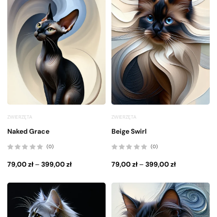
ZWIERZĘTA
ZWIERZĘTA
Naked Grace
Beige Swirl
(0)
(0)
Oceniono
Oceniono
0
0
79,00
zł
–
399,00
zł
79,00
zł
–
399,00
zł
na
na
5
5