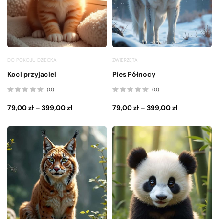
DO POKOJU DZIECKA
ZWIERZĘTA
Koci przyjaciel
Pies Północy
(0)
(0)
Oceniono
Oceniono
0
0
79,00
zł
–
399,00
zł
79,00
zł
–
399,00
zł
na
na
5
5