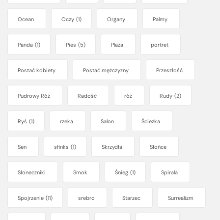
Ocean
Oczy
(1)
Organy
Palmy
Panda
(1)
Pies
(5)
Plaża
portret
Postać kobiety
Postać mężczyzny
Przeszłość
Pudrowy Róż
Radość
róż
Rudy
(2)
Ryś
(1)
rzeka
Salon
Ścieżka
Sen
sfinks
(1)
Skrzydła
Słońce
Słoneczniki
Smok
Śnieg
(1)
Spirala
Spojrzenie
(11)
srebro
Starzec
Surrealizm