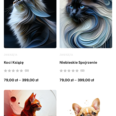
ZWIERZĘTA
ZWIERZĘTA
Koci Książę
Niebieskie Spojrzenie
(0)
(0)
Oceniono
Oceniono
0
0
79,00
zł
–
399,00
zł
79,00
zł
–
399,00
zł
na
na
5
5