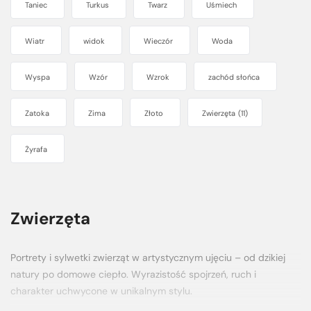
Taniec
Turkus
Twarz
Uśmiech
Wiatr
widok
Wieczór
Woda
Wyspa
Wzór
Wzrok
zachód słońca
Zatoka
Zima
Złoto
Zwierzęta
(11)
Żyrafa
Zwierzęta
Portrety i sylwetki zwierząt w artystycznym ujęciu – od dzikiej
natury po domowe ciepło. Wyrazistość spojrzeń, ruch i
charakter uchwycone w unikalnym stylu.