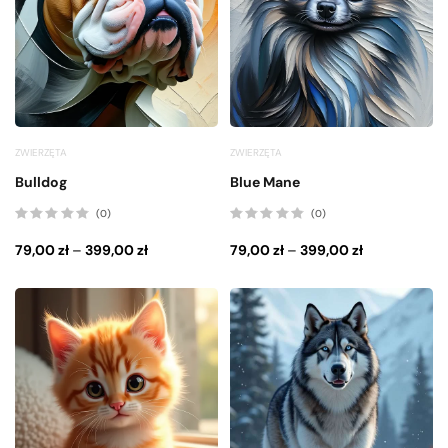
ZWIERZĘTA
ZWIERZĘTA
Bulldog
Blue Mane
(0)
(0)
Oceniono
Oceniono
0
0
79,00
zł
–
399,00
zł
79,00
zł
–
399,00
zł
na
na
5
5