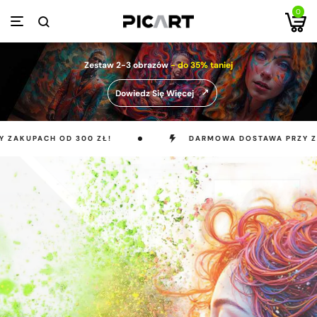
0
Zestaw 2-3 obrazów
- do 35% taniej
Dowiedz Się Więcej
KUPACH OD 300 ZŁ!
DARMOWA DOSTAWA PRZY ZAKU
MOCNY AKCENT W TWOIM DOMU