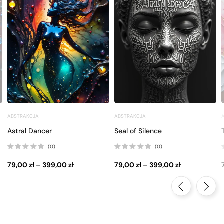
ABSTRAKCJA
ABSTRAKCJA
Astral Dancer
Seal of Silence
(0)
(0)
Oceniono
Oceniono
0
0
79,00
zł
–
399,00
zł
79,00
zł
–
399,00
zł
na
na
5
5