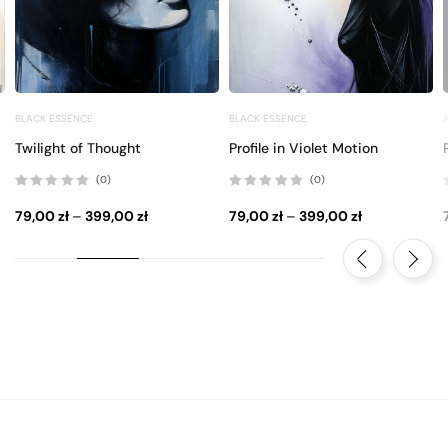
BLACK ESSENCE
BLACK ESSENCE
Twilight of Thought
Profile in Violet Motion
(0)
(0)
Oceniono
Oceniono
0
0
79,00
zł
–
399,00
zł
79,00
zł
–
399,00
zł
na
na
5
5