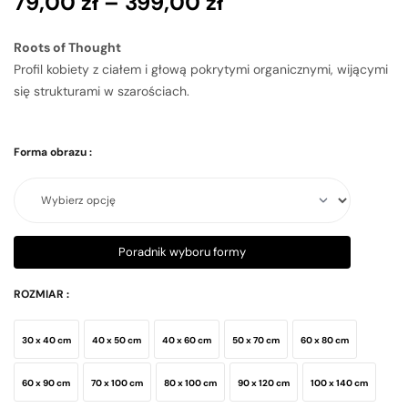
79,00
zł
–
399,00
zł
Roots of Thought
Profil kobiety z ciałem i głową pokrytymi organicznymi, wijącymi
się strukturami w szarościach.
Forma obrazu
:
Poradnik wyboru formy
ROZMIAR
:
30 x 40 cm
40 x 50 cm
40 x 60 cm
50 x 70 cm
60 x 80 cm
60 x 90 cm
70 x 100 cm
80 x 100 cm
90 x 120 cm
100 x 140 cm