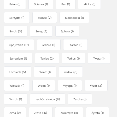
Salon
(1)
Ścieżka
(1)
Sen
(1)
sfinks
(1)
Skrzydła
(1)
Słońce
(2)
Słoneczniki
(1)
Smok
(3)
Śnieg
(2)
Spirala
(1)
Spojrzenie
(17)
srebro
(1)
Starzec
(1)
Surrealizm
(1)
Taniec
(2)
Turkus
(1)
Twarz
(1)
Uśmiech
(5)
Wiatr
(1)
widok
(6)
Wieczór
(1)
Woda
(1)
Wyspa
(1)
Wzór
(3)
Wzrok
(1)
zachód słońca
(8)
Zatoka
(1)
Zima
(2)
Złoto
(16)
Zwierzęta
(11)
Żyrafa
(1)