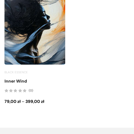
BLACK ESSENCE
Inner Wind
(0)
Oceniono
0
79,00
zł
–
399,00
zł
na
5