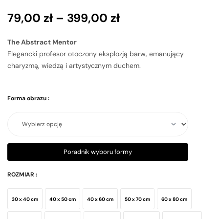
79,00
zł
–
399,00
zł
The Abstract Mentor
Elegancki profesor otoczony eksplozją barw, emanujący
charyzmą, wiedzą i artystycznym duchem.
Forma obrazu
:
Poradnik wyboru formy
ROZMIAR
:
30 x 40 cm
40 x 50 cm
40 x 60 cm
50 x 70 cm
60 x 80 cm