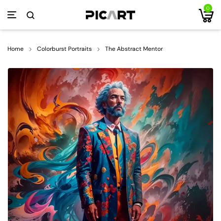
0
Home
Colorburst Portraits
The Abstract Mentor