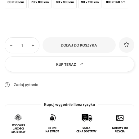
60 x 90 cm
70 x 100 cm
80 x 100 cm
90 x 120 cm
100 x 140 cm
-
+
DODAJ DO KOSZYKA
KUP TERAZ
Zadaj pytanie
Kupuj wygodnie i bez ryzyka