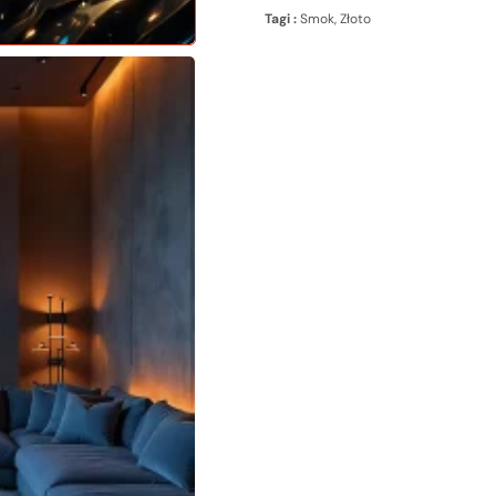
Tagi :
Smok
,
Złoto