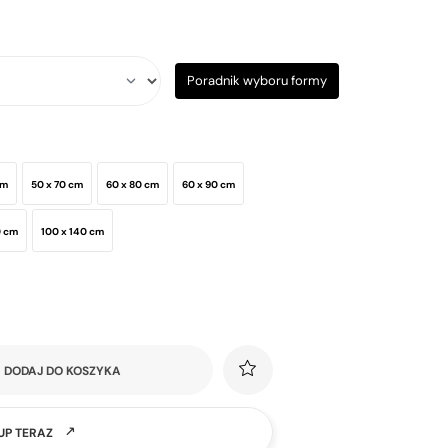
Poradnik wyboru formy
cm
50 x 70 cm
60 x 80 cm
60 x 90 cm
0 cm
100 x 140 cm
DODAJ DO KOSZYKA
UP TERAZ