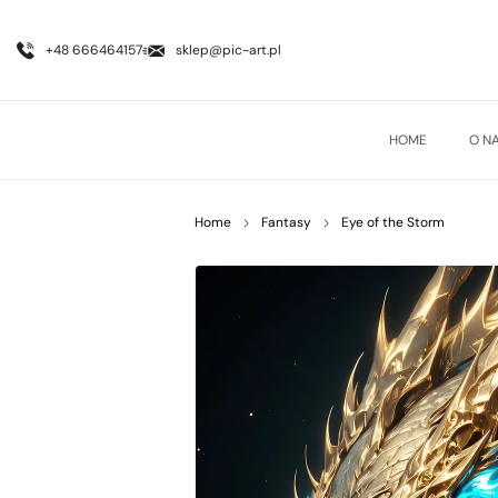
+48 666464157
sklep@pic-art.pl
HOME
O N
Home
Fantasy
Eye of the Storm