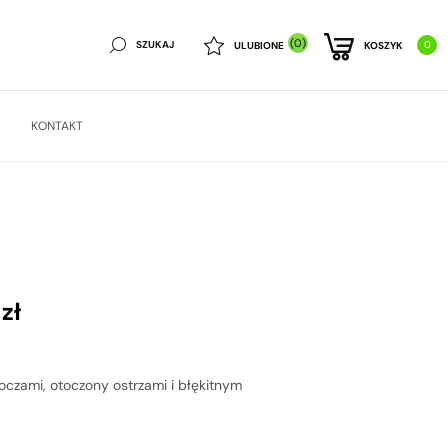
(0)
SZUKAJ
0
ULUBIONE
KOSZYK
KONTAKT
0
zł
oczami, otoczony ostrzami i błękitnym