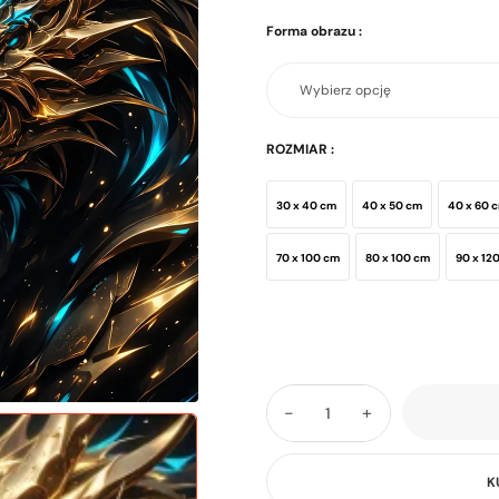
Forma obrazu
:
ROZMIAR
:
30 x 40 cm
40 x 50 cm
40 x 60 
70 x 100 cm
80 x 100 cm
90 x 12
-
+
K