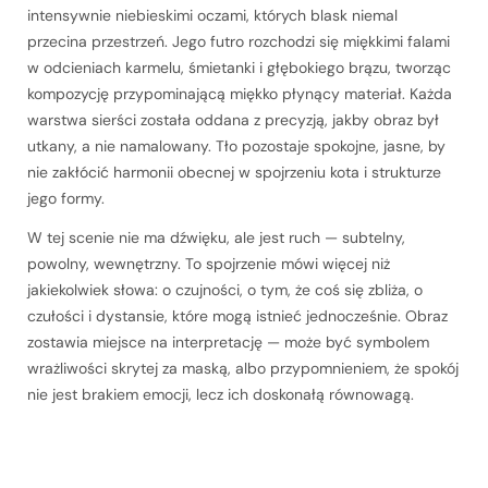
intensywnie niebieskimi oczami, których blask niemal
przecina przestrzeń. Jego futro rozchodzi się miękkimi falami
w odcieniach karmelu, śmietanki i głębokiego brązu, tworząc
kompozycję przypominającą miękko płynący materiał. Każda
warstwa sierści została oddana z precyzją, jakby obraz był
utkany, a nie namalowany. Tło pozostaje spokojne, jasne, by
nie zakłócić harmonii obecnej w spojrzeniu kota i strukturze
jego formy.
W tej scenie nie ma dźwięku, ale jest ruch — subtelny,
powolny, wewnętrzny. To spojrzenie mówi więcej niż
jakiekolwiek słowa: o czujności, o tym, że coś się zbliża, o
czułości i dystansie, które mogą istnieć jednocześnie. Obraz
zostawia miejsce na interpretację — może być symbolem
wrażliwości skrytej za maską, albo przypomnieniem, że spokój
nie jest brakiem emocji, lecz ich doskonałą równowagą.