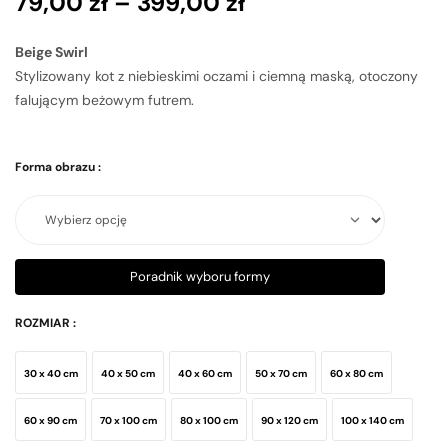
79,00
zł
–
399,00
zł
Beige Swirl
Stylizowany kot z niebieskimi oczami i ciemną maską, otoczony
falującym beżowym futrem.
Forma obrazu
:
Poradnik wyboru formy
ROZMIAR
:
30 x 40 cm
40 x 50 cm
40 x 60 cm
50 x 70 cm
60 x 80 cm
60 x 90 cm
70 x 100 cm
80 x 100 cm
90 x 120 cm
100 x 140 cm