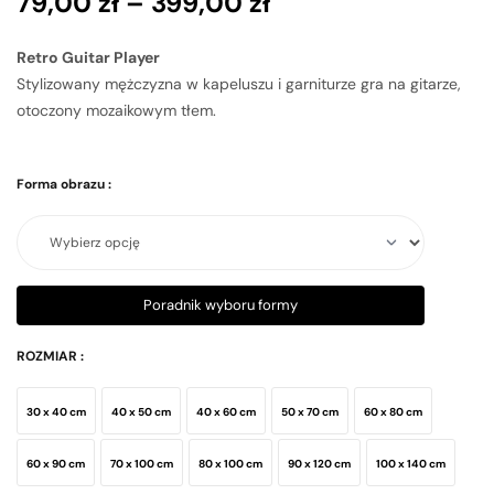
79,00
zł
–
399,00
zł
Retro Guitar Player
Stylizowany mężczyzna w kapeluszu i garniturze gra na gitarze,
otoczony mozaikowym tłem.
Forma obrazu
:
Poradnik wyboru formy
ROZMIAR
:
30 x 40 cm
40 x 50 cm
40 x 60 cm
50 x 70 cm
60 x 80 cm
60 x 90 cm
70 x 100 cm
80 x 100 cm
90 x 120 cm
100 x 140 cm