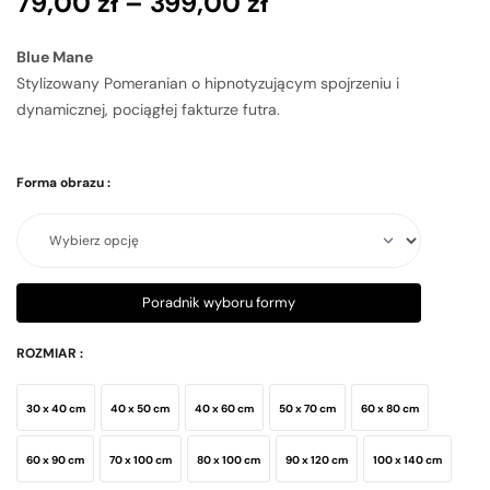
79,00
zł
–
399,00
zł
Blue Mane
Stylizowany Pomeranian o hipnotyzującym spojrzeniu i
dynamicznej, pociągłej fakturze futra.
Forma obrazu
:
Poradnik wyboru formy
ROZMIAR
:
30 x 40 cm
40 x 50 cm
40 x 60 cm
50 x 70 cm
60 x 80 cm
60 x 90 cm
70 x 100 cm
80 x 100 cm
90 x 120 cm
100 x 140 cm