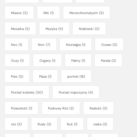
Miasto
(3)
Miś
(1)
Monochromatyzm
(3)
Mozaika
(5)
Muzyka
(5)
Niebieski
(3)
Noc
(1)
Noir
(7)
Nostalgia
(1)
Ocean
(3)
Oczy
(1)
Organy
(1)
Palmy
(1)
Panda
(2)
Pies
(5)
Plaża
(1)
portret
(16)
Postać kobiety
(30)
Postać mężczyzny
(4)
Przeszłość
(1)
Pudrowy Róż
(2)
Radość
(3)
róż
(3)
Rudy
(2)
Ryś
(1)
rzeka
(2)