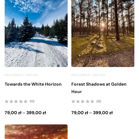
KRAJOBRAZY I NATURA
KRAJOBRAZY I NATURA
Towards the White Horizon
Forest Shadows at Golden
Hour
(0)
(0)
Oceniono
Oceniono
0
0
79,00
zł
–
399,00
zł
79,00
zł
–
399,00
zł
na
na
5
5