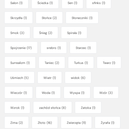
Salon
(1)
Ścieżka
(1)
Sen
(1)
sfinks
(1)
Skrzydła
(1)
Słońce
(2)
Słoneczniki
(1)
Smok
(3)
Śnieg
(2)
Spirala
(1)
Spojrzenie
(17)
srebro
(1)
Starzec
(1)
Surrealizm
(1)
Taniec
(2)
Turkus
(1)
Twarz
(1)
Uśmiech
(5)
Wiatr
(1)
widok
(6)
Wieczór
(1)
Woda
(1)
Wyspa
(1)
Wzór
(3)
Wzrok
(1)
zachód słońca
(8)
Zatoka
(1)
Zima
(2)
Złoto
(16)
Zwierzęta
(11)
Żyrafa
(1)