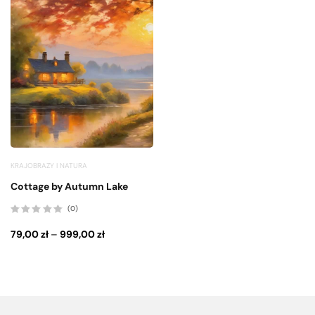
KRAJOBRAZY I NATURA
Cottage by Autumn Lake
(0)
Oceniono
0
79,00
zł
–
999,00
zł
na
5